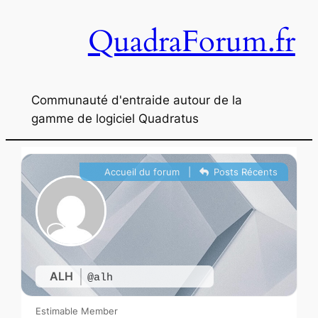
Aller
QuadraForum.fr
au
contenu
Communauté d'entraide autour de la
gamme de logiciel Quadratus
Accueil du forum
|
Posts Récents
ALH
@alh
Estimable Member