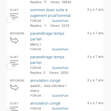
Replies: 17
Views: 16644
sommes dues suite à
Il y a 7 ans
SUJET
jugement prud’hommal
FORUM
QuadraPaie
Replies: -1
Views: 3233
paramétrage temps
Il y a 7 ans
RÉPONDRE
partiel
Merci !
FORUM
QuadraPaie
paramétrage temps
Il y a 7 ans
SUJET
partiel
FORUM
QuadraPaie
Replies: 0
Views: 2600
annulation congé
Il y a 7 ans
RÉPONDRE
aaahh… tout s’éclaire !
merci
FORUM
QuadraPaie
annulation congé
Il y a 7 ans
SUJET
FORUM
QuadraPaie