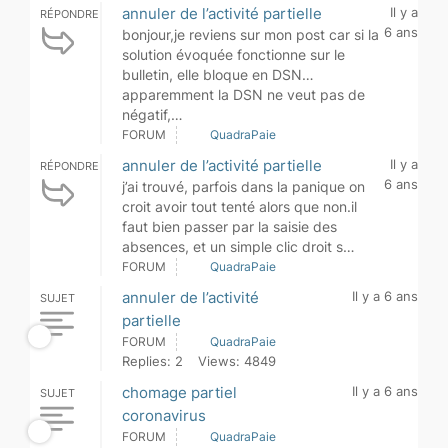
annuler de l’activité partielle
Il y a
RÉPONDRE
6 ans
bonjour,je reviens sur mon post car si la
solution évoquée fonctionne sur le
bulletin, elle bloque en DSN…
apparemment la DSN ne veut pas de
négatif,…
FORUM
QuadraPaie
annuler de l’activité partielle
Il y a
RÉPONDRE
6 ans
j’ai trouvé, parfois dans la panique on
croit avoir tout tenté alors que non.il
faut bien passer par la saisie des
absences, et un simple clic droit s…
FORUM
QuadraPaie
annuler de l’activité
Il y a 6 ans
SUJET
partielle
FORUM
QuadraPaie
Replies: 2
Views: 4849
chomage partiel
Il y a 6 ans
SUJET
coronavirus
FORUM
QuadraPaie