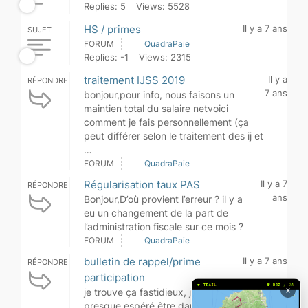
Replies: 5
Views: 5528
HS / primes
Il y a 7 ans
SUJET
FORUM
QuadraPaie
Replies: -1
Views: 2315
traitement IJSS 2019
Il y a
RÉPONDRE
7 ans
bonjour,pour info, nous faisons un
maintien total du salaire netvoici
comment je fais personnellement (ça
peut différer selon le traitement des ij et
…
FORUM
QuadraPaie
Régularisation taux PAS
Il y a 7
RÉPONDRE
ans
Bonjour,D’où provient l’erreur ? il y a
eu un changement de la part de
l’administration fiscale sur ce mois ?
FORUM
QuadraPaie
bulletin de rappel/prime
Il y a 7 ans
RÉPONDRE
participation
×
je trouve ça fastidieux, j’avais
presque espéré être dans l’erreur