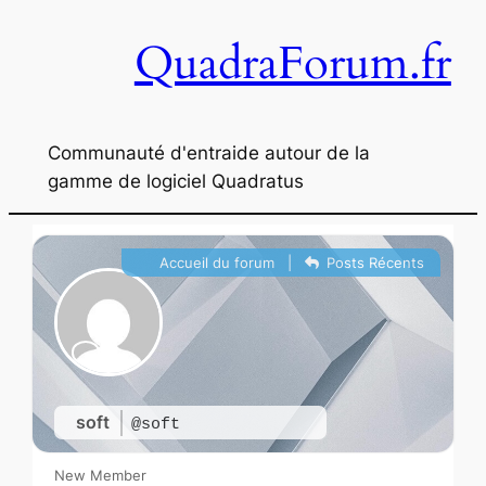
Aller
QuadraForum.fr
au
contenu
Communauté d'entraide autour de la
gamme de logiciel Quadratus
Accueil du forum
|
Posts Récents
soft
@soft
New Member