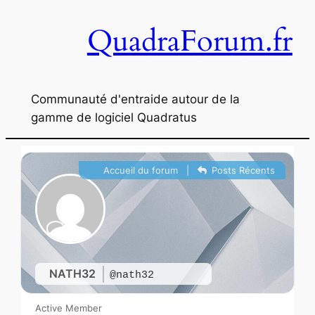
Aller
QuadraForum.fr
au
contenu
Communauté d'entraide autour de la
gamme de logiciel Quadratus
Accueil du forum
|
Posts Récents
NATH32
@nath32
Active Member