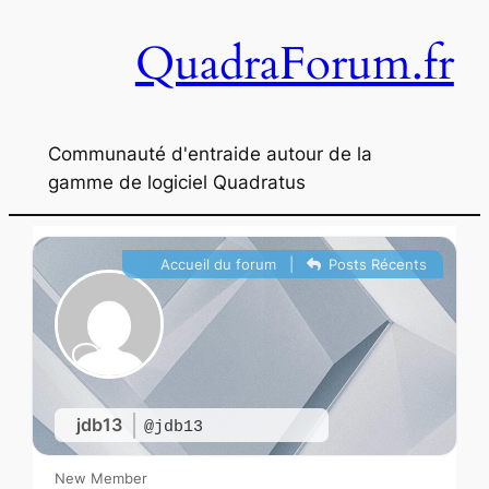
Aller
QuadraForum.fr
au
contenu
Communauté d'entraide autour de la
gamme de logiciel Quadratus
Accueil du forum
|
Posts Récents
jdb13
@jdb13
New Member