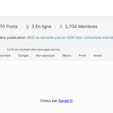
770
Posts
3
En ligne
3,704
Membres
ère publication:
RDS ne remonte pas en DSN bloc cotisations individ
Le forum contient des messages non lus
mportant
Épinglé
Non approuvé
Résolu
Privé
Fermé
Conçu par
Kanab.fr