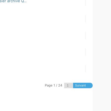
sier archive Q…
Page 1 / 24
Suivant