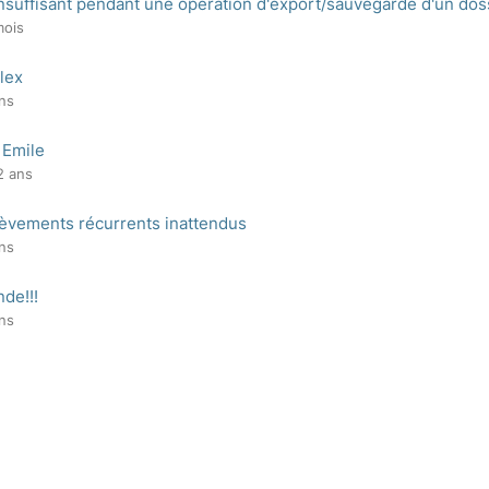
nsuffisant pendant une opération d'export/sauvegarde d'un dos
 mois
lex
ans
 Emile
 2 ans
lèvements récurrents inattendus
ans
nde!!!
ans