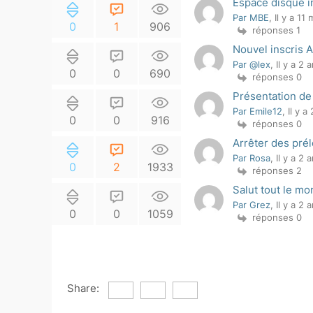
Espace disque i
Par MBE
, Il y a 11
0
1
906
réponses 1
Nouvel inscris A
Par @lex
, Il y a 2 
0
0
690
réponses 0
Présentation de
Par Emile12
, Il y a
0
0
916
réponses 0
Arrêter des pré
Par Rosa
, Il y a 2 
0
2
1933
réponses 2
Salut tout le mo
Par Grez
, Il y a 2 
0
0
1059
réponses 0
Share: