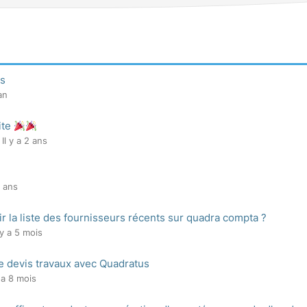
us
 an
ite
, Il y a 2 ans
4 ans
 la liste des fournisseurs récents sur quadra compta ?
l y a 5 mois
de devis travaux avec Quadratus
y a 8 mois