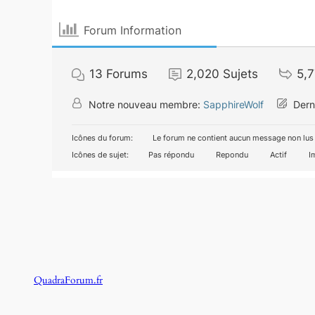
Forum Information
13
Forums
2,020
Sujets
5,
Notre nouveau membre:
SapphireWolf
Derni
Icônes du forum:
Le forum ne contient aucun message non lus
Icônes de sujet:
Pas répondu
Repondu
Actif
I
QuadraForum.fr