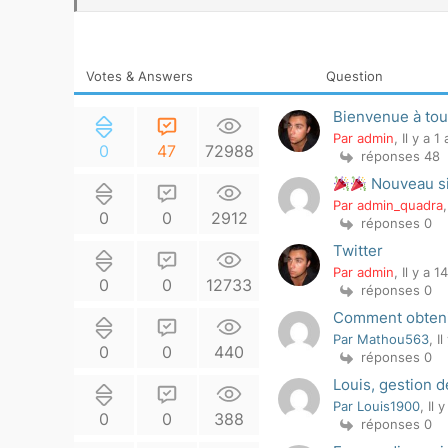
Votes & Answers
Question
Bienvenue à to
Par admin
, Il y a 1
0
47
72988
réponses 48
Nouveau s
Par admin_quadra
0
0
2912
réponses 0
Twitter
Par admin
, Il y a 1
0
0
12733
réponses 0
Comment obtenir
Par Mathou563
, I
0
0
440
réponses 0
Louis, gestion 
Par Louis1900
, Il 
0
0
388
réponses 0