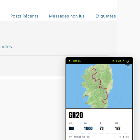
Posts Récents
Messages non lus
Étiquettes
uelles
×